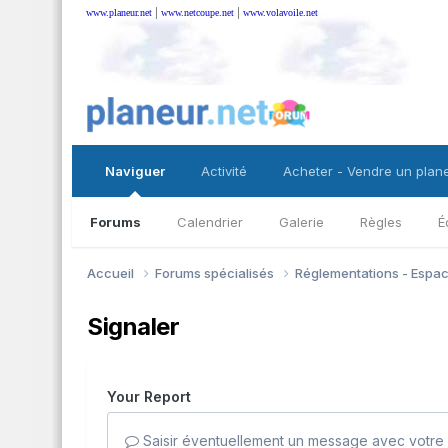
|
|
www.planeur.net
www.netcoupe.net
www.volavoile.net
Naviguer
Activité
Acheter - Vendre un plan
Forums
Calendrier
Galerie
Règles
É
Accueil
Forums spécialisés
Réglementations - Espa
Signaler
Your Report
Saisir éventuellement un message avec votre 