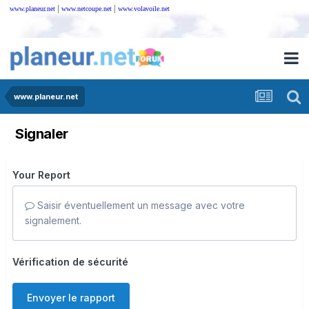
|
|
www.planeur.net
www.netcoupe.net
www.volavoile.net
www.planeur.net
Signaler
Your Report
Saisir éventuellement un message avec votre
signalement.
Vérification de sécurité
Envoyer le rapport