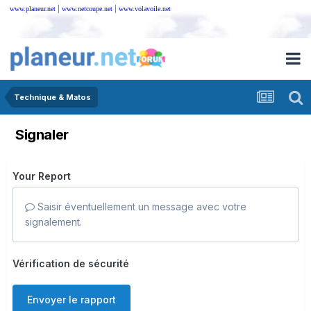
|
|
www.planeur.net
www.netcoupe.net
www.volavoile.net
Technique & Matos
Signaler
Your Report
Saisir éventuellement un message avec votre
signalement.
Vérification de sécurité
Envoyer le rapport