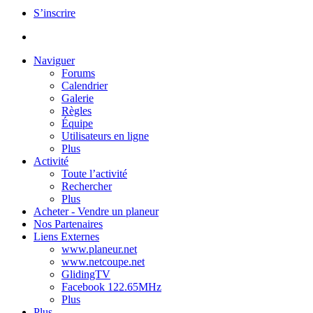
S’inscrire
Naviguer
Forums
Calendrier
Galerie
Règles
Équipe
Utilisateurs en ligne
Plus
Activité
Toute l’activité
Rechercher
Plus
Acheter - Vendre un planeur
Nos Partenaires
Liens Externes
www.planeur.net
www.netcoupe.net
GlidingTV
Facebook 122.65MHz
Plus
Plus