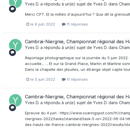
Yves D.
a répondu à un(e) sujet de
Yves D.
dans
Champ
Merci CPT. Et la météo d'aujourd'hui ? Que dit la grenouille
le 6 juin 2022
11 réponses
Cambrai-Niergnie, Championnat régional des H
Yves D.
a répondu à un(e) sujet de
Yves D.
dans
Champ
Reportage photographique sur la journée du 5 juin 2022. U
accueille... ... Et sur la Grand-Place, Martin et Martine sonn
Dans la chapelle des jésuites, un étrange objet capte toute
le 5 juin 2022
11 réponses
Cambrai-Niergnie, Championnat régional des H
Yves D.
a répondu à un(e) sujet de
Yves D.
dans
Champ
Epreuve du 4 juin : https://www.soaringspot.com/fr/cha
niergnies-2022/tasks/standard/task-5-on-2022-06-04 ht
des-hauts-de-france-cambrai-niergnies-2022/results/sta