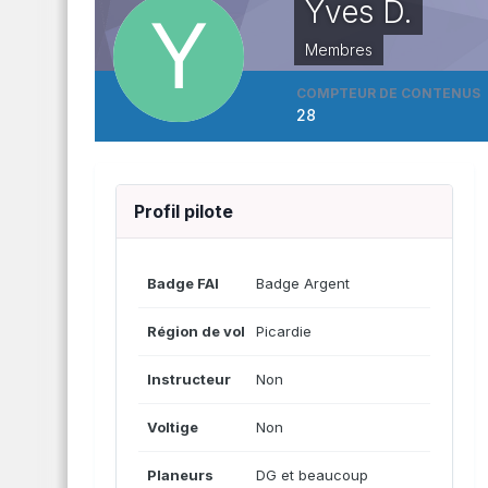
Yves D.
Membres
COMPTEUR DE CONTENUS
28
Profil pilote
Badge FAI
Badge Argent
Région de vol
Picardie
Instructeur
Non
Voltige
Non
Planeurs
DG et beaucoup