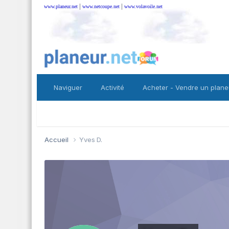
|
|
www.planeur.net
www.netcoupe.net
www.volavoile.net
Naviguer
Activité
Acheter - Vendre un plane
Accueil
Yves D.