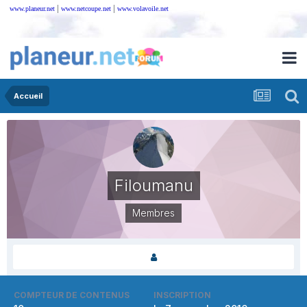
|
|
www.planeur.net
www.netcoupe.net
www.volavoile.net
Accueil
Filoumanu
Membres
COMPTEUR DE CONTENUS
INSCRIPTION