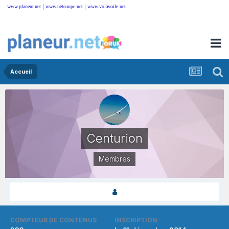
|
|
www.planeur.net
www.netcoupe.net
www.volavoile.net
Accueil
Centurion
Membres
COMPTEUR DE CONTENUS
INSCRIPTION