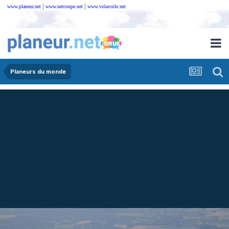
|
|
www.planeur.net
www.netcoupe.net
www.volavoile.net
Planeurs du monde