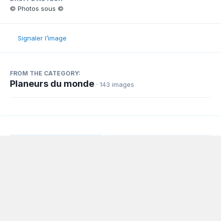
© Photos sous ©
Signaler l’image
FROM THE CATEGORY:
Planeurs du monde
· 143 images
Partager
Abonnés
0
Langue
Politique de confidentialité
Nous contacter
Cookies
Powered by Invision Community