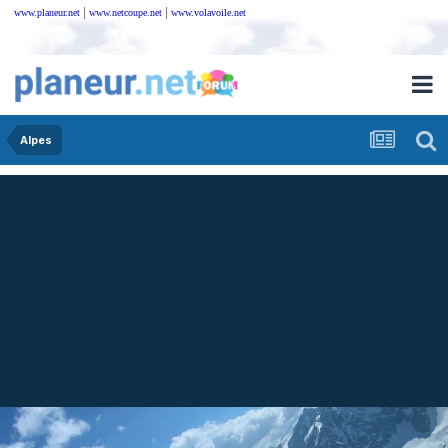
|
|
www.planeur.net
www.netcoupe.net
www.volavoile.net
Alpes