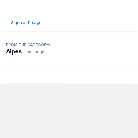
Signaler l’image
FROM THE CATEGORY:
Alpes
· 198 images
Partager
Abonnés
0
Langue
Politique de confidentialité
Nous contacter
Cookies
Powered by Invision Community
www.planeur.net
Copyright © www.volavoile.net - Powered by