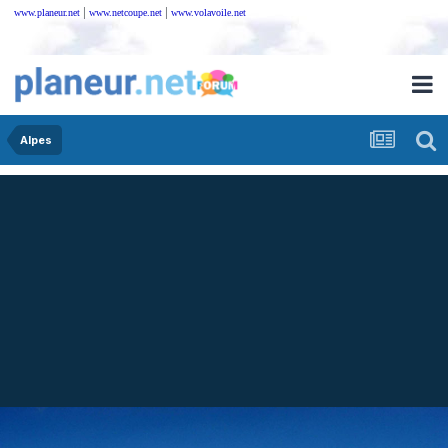
|
|
www.planeur.net
www.netcoupe.net
www.volavoile.net
Alpes