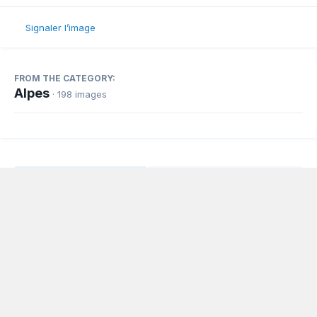
Signaler l’image
FROM THE CATEGORY:
Alpes
· 198 images
Partager
Abonnés
0
Langue
Politique de confidentialité
Nous contacter
Cookies
Powered by Invision Community
www.planeur.net
Copyright © www.volavoile.net - Powered by
Association loi 1908, déclarée au tribunal d'instance de