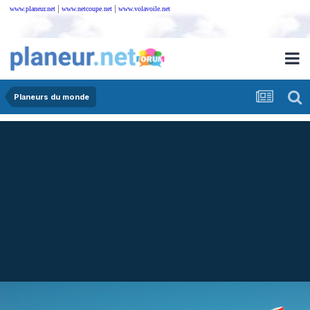
|
|
www.planeur.net
www.netcoupe.net
www.volavoile.net
Planeurs du monde