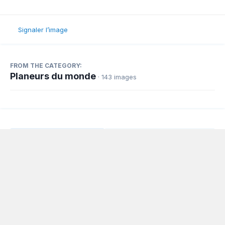
Signaler l’image
FROM THE CATEGORY:
Planeurs du monde
· 143 images
Partager
Abonnés
0
Langue
Politique de confidentialité
Nous contacter
Cookies
Powered by Invision Community
www.planeur.net
Copyright © www.volavoile.net - Powered by