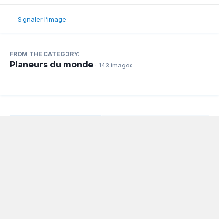
Signaler l’image
FROM THE CATEGORY:
Planeurs du monde
· 143 images
Partager
Abonnés
0
Langue
Politique de confidentialité
Nous contacter
Cookies
Powered by Invision Community
www.planeur.net
Copyright © www.volavoile.net - Powered by
Association loi 1908, déclarée au tribunal d'instance de