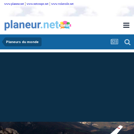
|
|
www.planeur.net
www.netcoupe.net
www.volavoile.net
Planeurs du monde