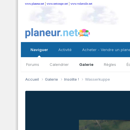
|
|
www.planeur.net
www.netcoupe.net
www.volavoile.net
Naviguer
Activité
Acheter - Vendre un plan
Forums
Calendrier
Galerie
Règles
É
Accueil
Galerie
Insolite !
Wasserkuppe