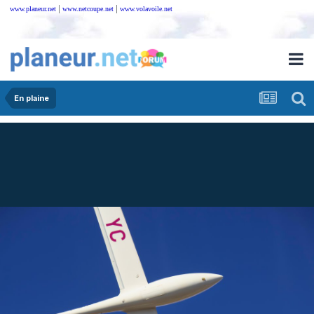
|
|
www.planeur.net
www.netcoupe.net
www.volavoile.net
En plaine