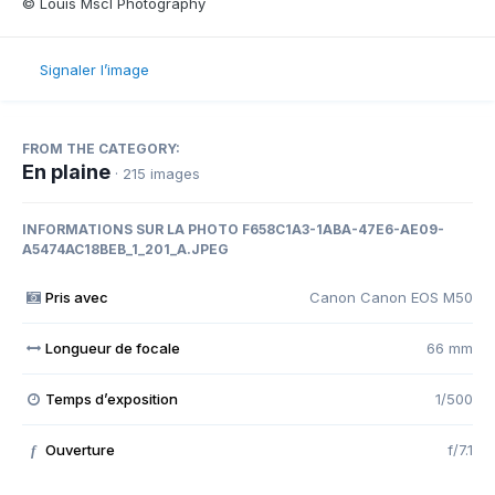
© Louis Mscl Photography
Signaler l’image
FROM THE CATEGORY:
En plaine
· 215 images
INFORMATIONS SUR LA PHOTO F658C1A3-1ABA-47E6-AE09-
A5474AC18BEB_1_201_A.JPEG
Pris avec
Canon Canon EOS M50
Longueur de focale
66 mm
Temps d’exposition
1/500
Ouverture
f/7.1
f