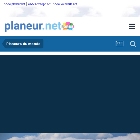
|
|
www.planeur.net
www.netcoupe.net
www.volavoile.net
Planeurs du monde