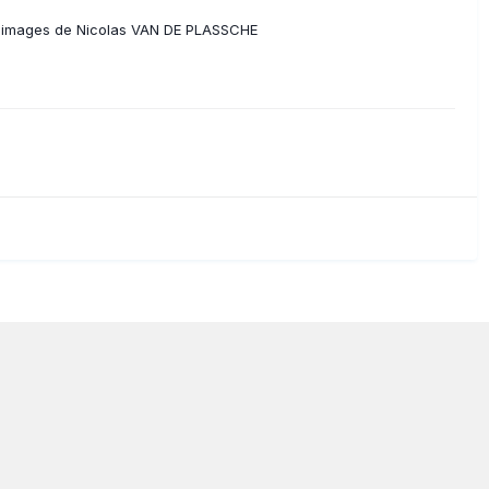
s images de Nicolas VAN DE PLASSCHE
Langue
Politique de confidentialité
Nous contacter
Cookie
Powered by Invision Community
www.planeur.net
Copyright © www.volavoile.net - Powered by
ion loi 1908, déclarée au tribunal d'instance de Strasbourg N° 79/66 et 