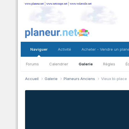
|
|
www.planeur.net
www.netcoupe.net
www.volavoile.net
Naviguer
Activité
Acheter - Vendre un plan
Forums
Calendrier
Galerie
Règles
É
Accueil
Galerie
Planeurs Anciens
Vieux bi-place