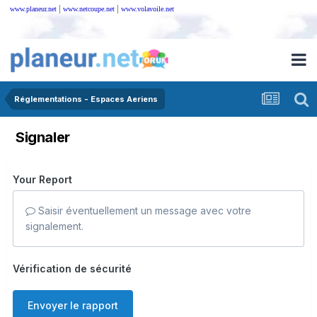
|
|
www.planeur.net
www.netcoupe.net
www.volavoile.net
Réglementations - Espaces Aeriens
Signaler
Your Report
Saisir éventuellement un message avec votre
signalement.
Vérification de sécurité
Envoyer le rapport