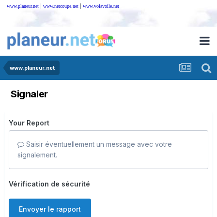
|
|
www.planeur.net
www.netcoupe.net
www.volavoile.net
www.planeur.net
Signaler
Your Report
Saisir éventuellement un message avec votre
signalement.
Vérification de sécurité
Envoyer le rapport