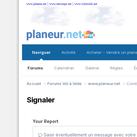
|
|
www.planeur.net
www.netcoupe.net
www.volavoile.net
Naviguer
Activité
Acheter - Vendre un plan
Forums
Calendrier
Galerie
Règles
É
Accueil
Forums Vol à Voile
www.planeur.net
Combi
Signaler
Your Report
Saisir éventuellement un message avec votre 