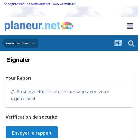
|
|
www.planeur.net
www.netcoupe.net
www.volavoile.net
www.planeur.net
Signaler
Your Report
Saisir éventuellement un message avec votre
signalement.
Vérification de sécurité
Envoyer le rapport