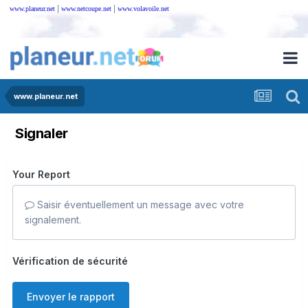
|
|
www.planeur.net
www.netcoupe.net
www.volavoile.net
www.planeur.net
Signaler
Your Report
Saisir éventuellement un message avec votre
signalement.
Vérification de sécurité
Envoyer le rapport