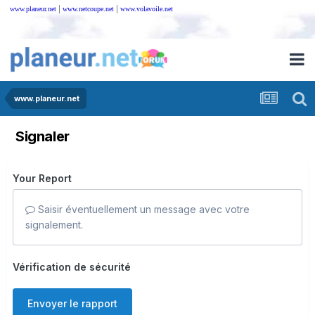
|
|
www.planeur.net
www.netcoupe.net
www.volavoile.net
www.planeur.net
Signaler
Your Report
Saisir éventuellement un message avec votre
signalement.
Vérification de sécurité
Envoyer le rapport