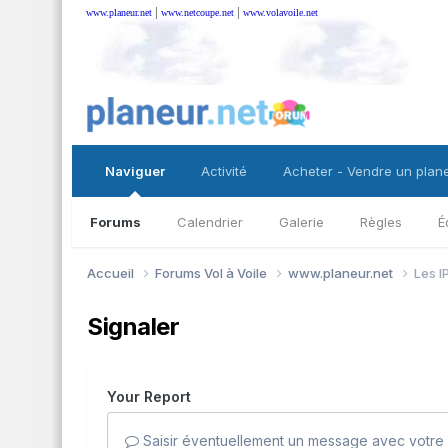
|
|
www.planeur.net
www.netcoupe.net
www.volavoile.net
Naviguer
Activité
Acheter - Vendre un plan
Forums
Calendrier
Galerie
Règles
É
Accueil
Forums Vol à Voile
www.planeur.net
Les I
Signaler
Your Report
Saisir éventuellement un message avec votre 