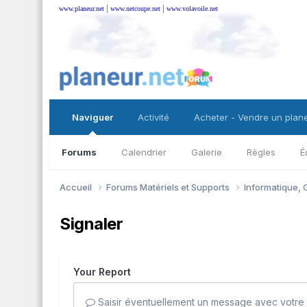
|
|
www.planeur.net
www.netcoupe.net
www.volavoile.net
Naviguer
Activité
Acheter - Vendre un plan
Forums
Calendrier
Galerie
Règles
É
Accueil
Forums Matériels et Supports
Informatique, G
Signaler
Your Report
Saisir éventuellement un message avec votre 