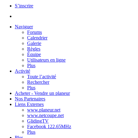
S’inscrire
Naviguer
Forums
Calendrier
Galerie
Règles
Équipe
Utilisateurs en ligne
Plus
Activité
Toute l’activité
Rechercher
Plus
Acheter - Vendre un planeur
Nos Partenaires
Liens Externes
www.planeur.net
www.netcoupe.net
GlidingTV
Facebook 122.65MHz
Plus
Plus