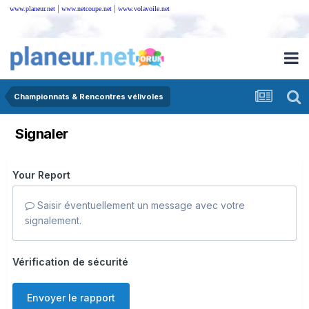
|
|
www.planeur.net
www.netcoupe.net
www.volavoile.net
Championnats & Rencontres vélivoles
Signaler
Your Report
Saisir éventuellement un message avec votre
signalement.
Vérification de sécurité
Envoyer le rapport