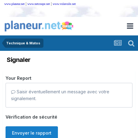
|
|
www.planeur.net
www.netcoupe.net
www.volavoile.net
Technique & Matos
Signaler
Your Report
Saisir éventuellement un message avec votre
signalement.
Vérification de sécurité
Envoyer le rapport