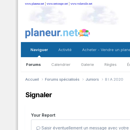
|
|
www.planeur.net
www.netcoupe.net
www.volavoile.net
Naviguer
Activité
Acheter - Vendre un plan
Forums
Calendrier
Galerie
Règles
É
Accueil
Forums spécialisés
Juniors
B I A 2020
Signaler
Your Report
Saisir éventuellement un message avec votre 