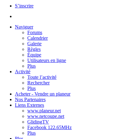
S’inscrire
Naviguer
Forums
Calendrier
Galerie
Règles
Équipe
Utilisateurs en ligne
Plus
Activité
Toute l’activité
Rechercher
Plus
Acheter - Vendre un planeur
Nos Partenaires
Liens Externes
www.planeur.net
www.netcoupe.net
GlidingTV
Facebook 122.65MHz
Plus
Plus