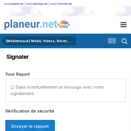
|
|
www.planeur.net
www.netcoupe.net
www.volavoile.net
[Médiathèque] Média, Vidéos, Récits, ...
Signaler
Your Report
Saisir éventuellement un message avec votre
signalement.
Vérification de sécurité
Envoyer le rapport