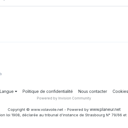
b
Langue
Politique de confidentialité
Nous contacter
Cookie
Powered by Invision Community
www.planeur.net
Copyright © www.volavoile.net - Powered by
ion loi 1908, déclarée au tribunal d'instance de Strasbourg N° 79/66 et 