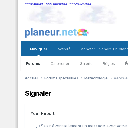
|
|
www.planeur.net
www.netcoupe.net
www.volavoile.net
Naviguer
Activité
Acheter - Vendre un plan
Forums
Calendrier
Galerie
Règles
É
Accueil
Forums spécialisés
Météorologie
Aerowe
Signaler
Your Report
Saisir éventuellement un message avec votre 