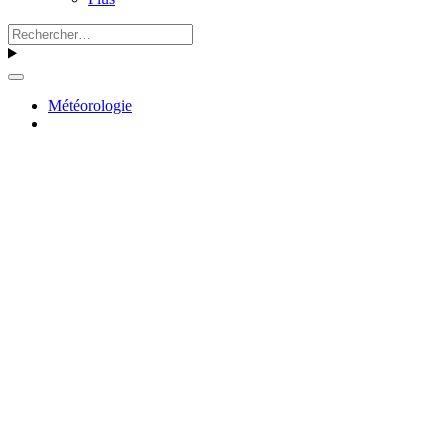
Météorologie
Toute l’activité
Accueil
Forums spécialisés
Météorologie
Legende Des Emagrammes (Radiosondage) Sur Aeroweb
Signaler
Your Report
Saisir éventuellement un message avec votre signalement.