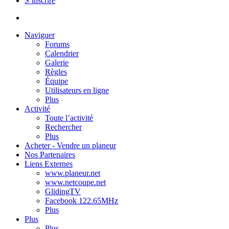
S’inscrire
Naviguer
Forums
Calendrier
Galerie
Règles
Équipe
Utilisateurs en ligne
Plus
Activité
Toute l’activité
Rechercher
Plus
Acheter - Vendre un planeur
Nos Partenaires
Liens Externes
www.planeur.net
www.netcoupe.net
GlidingTV
Facebook 122.65MHz
Plus
Plus
Plus