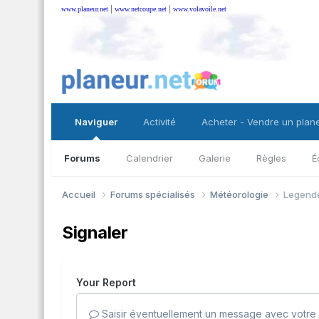
|
|
www.planeur.net
www.netcoupe.net
www.volavoile.net
Naviguer
Activité
Acheter - Vendre un plan
Forums
Calendrier
Galerie
Règles
É
Accueil
Forums spécialisés
Météorologie
Legend
Signaler
Your Report
Saisir éventuellement un message avec votre 