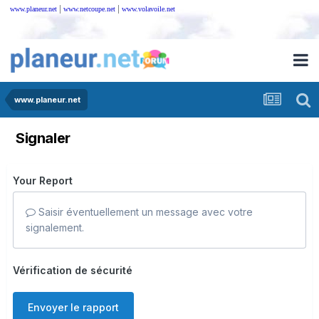
|
|
www.planeur.net
www.netcoupe.net
www.volavoile.net
www.planeur.net
Signaler
Your Report
Saisir éventuellement un message avec votre
signalement.
Vérification de sécurité
Envoyer le rapport