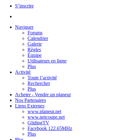
S’inscrire
Naviguer
Forums
Calendrier
Galerie
Règles
Équipe
Utilisateurs en ligne
Plus
Activité
Toute l’activité
Rechercher
Plus
Acheter - Vendre un planeur
Nos Partenaires
Liens Externes
www.planeur.net
www.netcoupe.net
GlidingTV
Facebook 122.65MHz
Plus
Plus