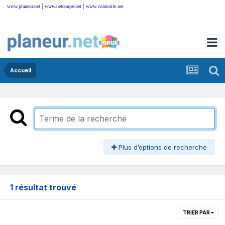
|
|
www.planeur.net
www.netcoupe.net
www.volavoile.net
Accueil
Plus d’options de recherche
1 résultat trouvé
TRIER PAR