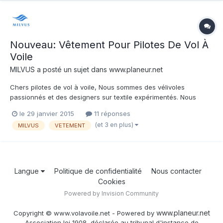
Nouveau: Vêtement Pour Pilotes De Vol À
Voile
MILVUS
a posté un sujet dans
www.planeur.net
Chers pilotes de vol à voile, Nous sommes des vélivoles
passionnés et des designers sur textile expérimentés. Nous
avons créé le label MILVUS pour développer des vêtements
le 29 janvier 2015
11 réponses
innovants spécialement pour les pilotes de vol à voile. Nous
(et 3 en plus)
MILVUS
VETEMENT
sommes d'avis que les pilotes de planeur méritent des
vêtements...
Langue
Politique de confidentialité
Nous contacter
Cookies
Powered by Invision Community
www.planeur.net
Copyright © www.volavoile.net - Powered by
Association loi 1908, déclarée au tribunal d'instance de