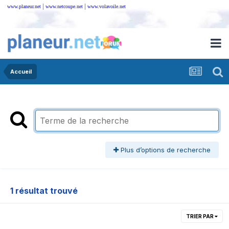
|
|
www.planeur.net
www.netcoupe.net
www.volavoile.net
Accueil
Plus d’options de recherche
1 résultat trouvé
TRIER PAR