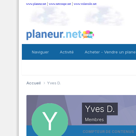
|
|
www.planeur.net
www.netcoupe.net
www.volavoile.net
Naviguer
Activité
Acheter - Vendre un plane
Accueil
Yves D.
Yves D.
Membres
COMPTEUR DE CONTENUS