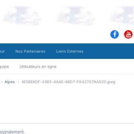
eur
Nos Partenaires
Liens Externes
quipe
Utilisateurs en ligne
Alpes
4E5BE6DF-33B3-4AAE-89D7-F942707AA520.jpeg
signalement.