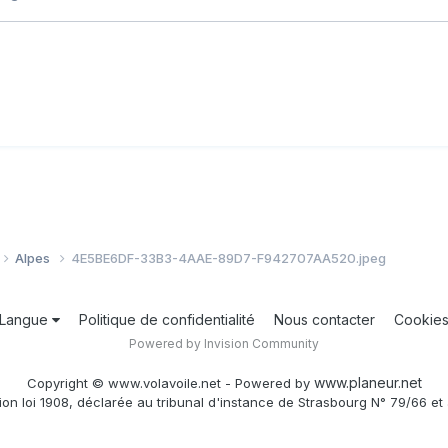
Alpes
4E5BE6DF-33B3-4AAE-89D7-F942707AA520.jpeg
Langue
Politique de confidentialité
Nous contacter
Cookie
Powered by Invision Community
www.planeur.net
Copyright © www.volavoile.net - Powered by
ion loi 1908, déclarée au tribunal d'instance de Strasbourg N° 79/66 et 