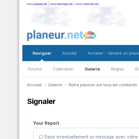
|
|
www.planeur.net
www.netcoupe.net
www.volavoile.net
Naviguer
Activité
Acheter - Vendre un plan
Forums
Calendrier
Galerie
Règles
É
Accueil
Galerie
Notre passion sur tous les contients
Signaler
Your Report
Saisir éventuellement un message avec votre 