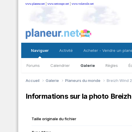
|
|
www.planeur.net
www.netcoupe.net
www.volavoile.net
Naviguer
Activité
Acheter - Vendre un plan
Forums
Calendrier
Galerie
Règles
É
Accueil
Galerie
Planeurs du monde
Breizh Wind 
Informations sur la photo Breiz
Taille originale du fichier