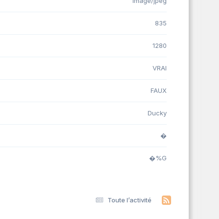
image/jpeg
835
1280
VRAI
FAUX
Ducky
�
�%G
Toute l’activité