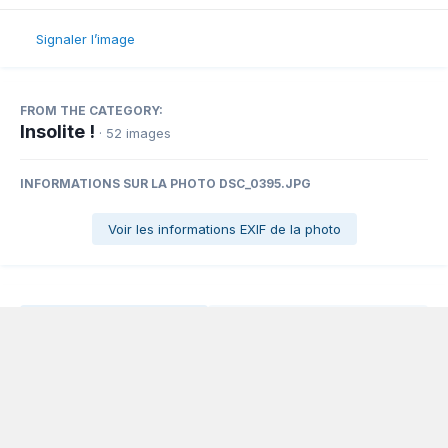
Signaler l’image
FROM THE CATEGORY:
Insolite !
· 52 images
INFORMATIONS SUR LA PHOTO DSC_0395.JPG
Voir les informations EXIF de la photo
Partager
Abonnés
0
Langue
Politique de confidentialité
Nous contacter
Cookies
Powered by Invision Community