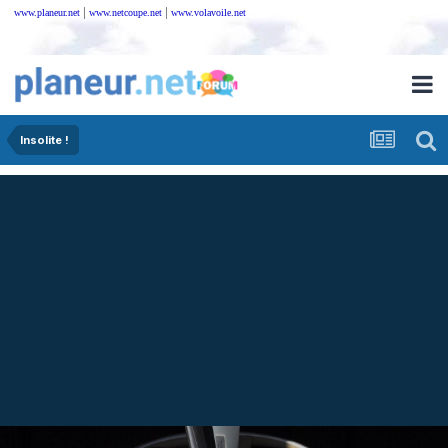
|
|
www.planeur.net
www.netcoupe.net
www.volavoile.net
Insolite !