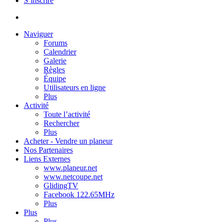
S’inscrire
Naviguer
Forums
Calendrier
Galerie
Règles
Équipe
Utilisateurs en ligne
Plus
Activité
Toute l’activité
Rechercher
Plus
Acheter - Vendre un planeur
Nos Partenaires
Liens Externes
www.planeur.net
www.netcoupe.net
GlidingTV
Facebook 122.65MHz
Plus
Plus
Plus