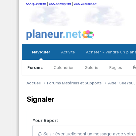
|
|
www.planeur.net
www.netcoupe.net
www.volavoile.net
Naviguer
Activité
Acheter - Vendre un plan
Forums
Calendrier
Galerie
Règles
É
Accueil
Forums Matériels et Supports
Aide : SeeYou,
Signaler
Your Report
Saisir éventuellement un message avec votre 