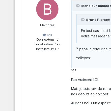
Monsieur bobote a 
Bruno Pieraerts
Membres
En tout cas, il est
124
votre messagerie t
Genre:
Homme
Localisation:
Riez
7 papa le retour ne me
Instructeur:
ITP
:rolleyes:
???
Pas vraiment LOL
Mais je suis ravi de retr
nos débuts en compet
Aurions nous un espoir te