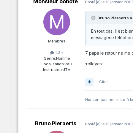
Monsieur bobote
Posté(e)
le 13 janvier 200
Bruno Pieraerts a d
En tout cas, il est bi
messagerie téléphoniq
Membres
1,3 k
7 papa le retour ne me di
Genre:
Homme
:rolleyes:
Localisation:
PAU
Instructeur:
ITV
Citer
Horizon pas net reste à l
Bruno Pieraerts
Posté(e)
le 13 janvier 200