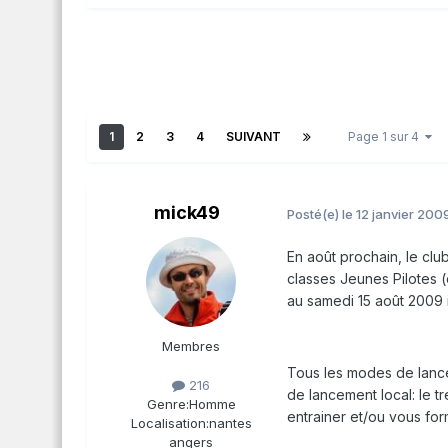
1
2
3
4
SUIVANT
Page 1 sur 4
mick49
Posté(e)
le 12 janvier 200
En août prochain, le clu
classes Jeunes Pilotes 
au samedi 15 août 2009 i
Membres
Tous les modes de lance
216
de lancement local: le tr
Genre:
Homme
entrainer et/ou vous fo
Localisation:
nantes
angers