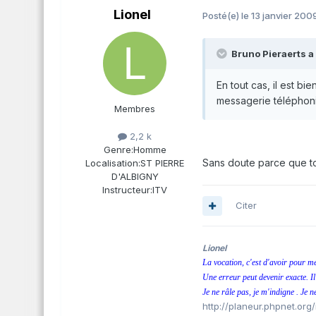
Lionel
Posté(e)
le 13 janvier 200
Bruno Pieraerts a d
En tout cas, il est bi
messagerie téléphoniq
Membres
2,2 k
Genre:
Homme
Sans doute parce que tous
Localisation:
ST PIERRE
D'ALBIGNY
Instructeur:
ITV
Citer
Lionel
La vocation, c'est d'avoir pour mé
Une erreur peut devenir exacte. Il
Je ne râle pas, je m'indigne . Je n
http://planeur.phpnet.org