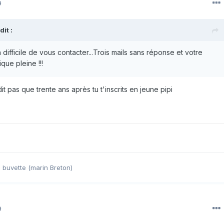
9
it :
en difficile de vous contacter...Trois mails sans réponse et votre
ue pleine !!!
t pas que trente ans après tu t'inscrits en jeune pipi
a buvette (marin Breton)
9