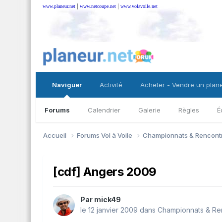
|
|
www.planeur.net
www.netcoupe.net
www.volavoile.net
Naviguer
Activité
Acheter - Vendre un plan
Forums
Calendrier
Galerie
Règles
É
Accueil
Forums Vol à Voile
Championnats & Rencontr
[cdf] Angers 2009
Par
mick49
le 12 janvier 2009
dans
Championnats & Ren