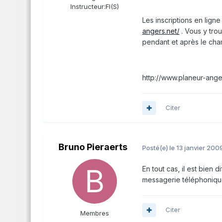
Instructeur:
FI(S)
Les inscriptions en lign
angers.net/
. Vous y trou
pendant et après le cha
http://www.planeur-ang
Citer
Bruno Pieraerts
Posté(e)
le 13 janvier 200
En tout cas, il est bien 
messagerie téléphonique 
Citer
Membres