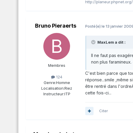
http://planeur.phpnet.or
Bruno Pieraerts
Posté(e)
le 13 janvier 200
MaxLem a dit :
Il ne faut pas exagér
non plus faramineux. 
Membres
C'est bien parce que tou
124
réponse...smile ,même si
Genre:
Homme
être rentré dans l'ordreA
Localisation:
Riez
cette fois-ci...
Instructeur:
ITP
Citer