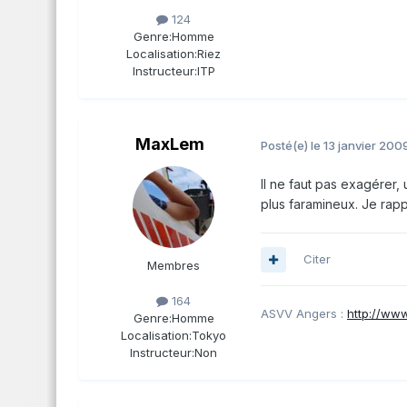
124
Genre:
Homme
Localisation:
Riez
Instructeur:
ITP
MaxLem
Posté(e)
le 13 janvier 200
Il ne faut pas exagérer,
plus faramineux. Je rapp
Citer
Membres
164
ASVV Angers :
http://ww
Genre:
Homme
Localisation:
Tokyo
Instructeur:
Non