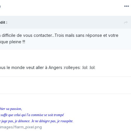
9
it :
en difficile de vous contacter...Trois mails sans réponse et votre
ue pleine !!!
 le monde veut aller à Angers :rolleyes: :lol: :lol:
tier sa passion,
 suffit que celui qui l'a commise se soit trompé
e juge pas, je dénonce. Je ne dénigre pas, je rouspète.
/images/flarm_pixel.png