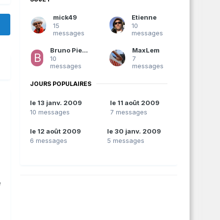
mick49
Etienne
15
10
messages
messages
Bruno Pieraerts
MaxLem
10
7
messages
messages
JOURS POPULAIRES
le 13 janv. 2009
le 11 août 2009
10 messages
7 messages
le 12 août 2009
le 30 janv. 2009
6 messages
5 messages
e