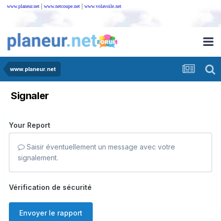
|
|
www.planeur.net
www.netcoupe.net
www.volavoile.net
www.planeur.net
Signaler
Your Report
Saisir éventuellement un message avec votre
signalement.
Vérification de sécurité
Envoyer le rapport