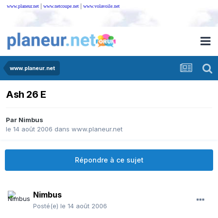
|
|
www.planeur.net
www.netcoupe.net
www.volavoile.net
www.planeur.net
Ash 26 E
Par
Nimbus
le 14 août 2006
dans
www.planeur.net
Répondre à ce sujet
Nimbus
Posté(e)
le 14 août 2006