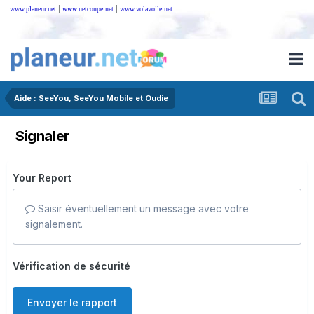
|
|
www.planeur.net
www.netcoupe.net
www.volavoile.net
Aide : SeeYou, SeeYou Mobile et Oudie
Signaler
Your Report
Saisir éventuellement un message avec votre
signalement.
Vérification de sécurité
Envoyer le rapport