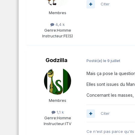
Citer
Membres
4,4 k
Genre:
Homme
Instructeur:
FE(S)
Godzilla
Posté(e)
le 9 juillet
Mais ça pose la questio
Elles sont issues du Man
Concernant les masses, 
Membres
1,1 k
Citer
Genre:
Homme
Instructeur:
ITV
Ce n'est pas parce qu'ils