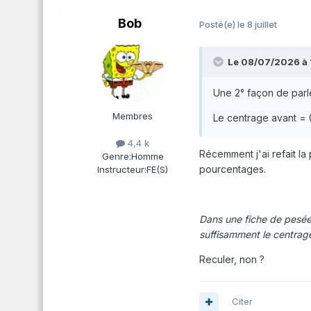
Bob
Posté(e)
le 8 juillet
Le 08/07/2026 à 
Une 2° façon de parl
Membres
Le centrage avant =
4,4 k
Récemment j'ai refait l
Genre:
Homme
pourcentages.
Instructeur:
FE(S)
Dans une fiche de pesée 
suffisamment le centrage
Reculer, non ?
Citer