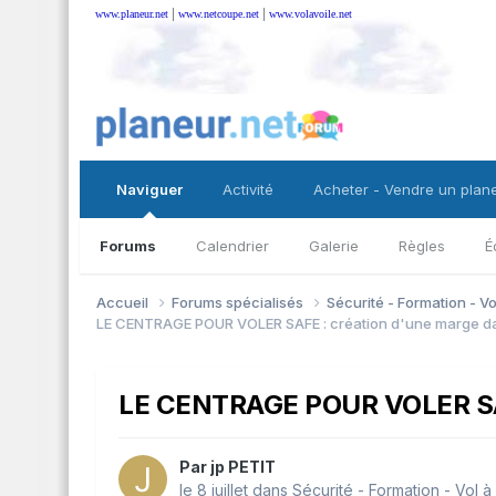
|
|
www.planeur.net
www.netcoupe.net
www.volavoile.net
Naviguer
Activité
Acheter - Vendre un plan
Forums
Calendrier
Galerie
Règles
É
Accueil
Forums spécialisés
Sécurité - Formation - V
LE CENTRAGE POUR VOLER SAFE : création d'une marge da
LE CENTRAGE POUR VOLER SAFE
Par
jp PETIT
le 8 juillet
dans
Sécurité - Formation - Vol 