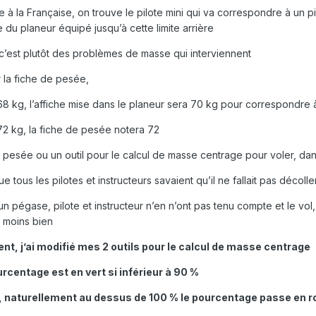
à la Française, on trouve le pilote mini qui va correspondre à un p
 du planeur équipé jusqu’à cette limite arrière
 c’est plutôt des problèmes de masse qui interviennent
r la fiche de pesée,
de 68 kg, l’affiche mise dans le planeur sera 70 kg pour correspondre
e 72 kg, la fiche de pesée notera 72
e pesée ou un outil pour le calcul de masse centrage pour voler, da
 tous les pilotes et instructeurs savaient qu’il ne fallait pas décoll
 pégase, pilote et instructeur n’en n’ont pas tenu compte et le vol, 
r moins bien
ent, j’ai modifié mes 2 outils pour le calcul de masse centrage
ourcentage est en vert si inférieur à 90 %
t, naturellement au dessus de 100 % le pourcentage passe en 