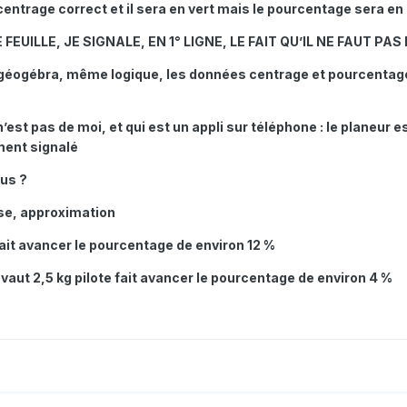
centrage correct et il sera en vert mais le pourcentage sera en
FEUILLE, JE SIGNALE, EN 1° LIGNE, LE FAIT QU’IL NE FAUT PA
us géogébra, même logique, les données centrage et pourcentage
 n’est pas de moi, et qui est un appli sur téléphone : le planeu
ment signalé
ous ?
ase, approximation
ait avancer le pourcentage de environ 12 %
 vaut 2,5 kg pilote fait avancer le pourcentage de environ 4 %