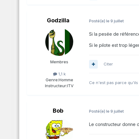
Godzilla
Posté(e)
le 9 juillet
Si la pesée de référence
Si le pilote est trop lége
Membres
Citer
1,1 k
Genre:
Homme
Ce n'est pas parce qu'ils
Instructeur:
ITV
Bob
Posté(e)
le 9 juillet
Le constructeur donne des