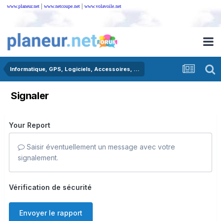
|
|
www.planeur.net
www.netcoupe.net
www.volavoile.net
Informatique, GPS, Logiciels, Accessoires, ...
Signaler
Your Report
Saisir éventuellement un message avec votre
signalement.
Vérification de sécurité
Envoyer le rapport