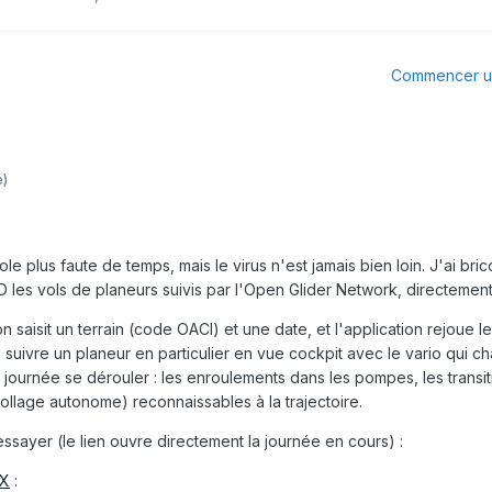
Commencer un
é)
le plus faute de temps, mais le virus n'est jamais bien loin. J'ai brico
D les vols de planeurs suivis par l'Open Glider Network, directement d
on saisit un terrain (code OACI) et une date, et l'application rejoue l
, suivre un planeur en particulier en vue cockpit avec le vario qui
a journée se dérouler : les enroulements dans les pompes, les transi
ollage autonome) reconnaissables à la trajectoire.
ssayer (le lien ouvre directement la journée en cours) :
X
: