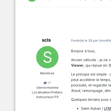
scls
Posté(e)
le 28 juin
(modifi
Bonjour à tous,
Ancien vélivole - je ne vo
Viewer
, qui rejoue en 3
Membres
Le principe est simple : 
peut accélérer le temps
17
poursuite, et regarder l
Genre:
Homme
(treuil, remorquage, déc
Localisation:
Poitiers
Instructeur:
ITP
Quelques terrains pour e
Saint-Auban /
LFM