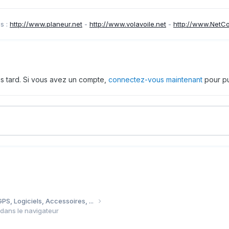
s :
http://www.planeur.net
-
http://www.volavoile.net
-
http://www.NetC
us tard. Si vous avez un compte,
connectez-vous maintenant
pour pu
PS, Logiciels, Accessoires, ...
 dans le navigateur