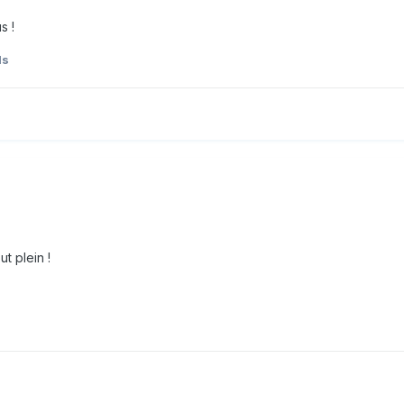
s !
ls
ut plein !