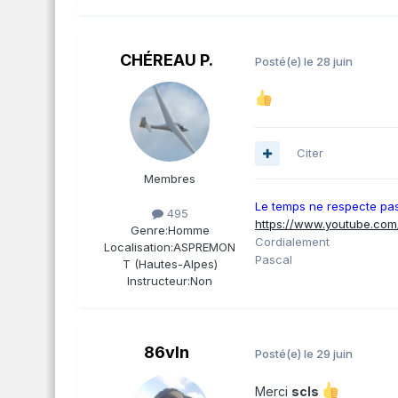
CHÉREAU P.
Posté(e)
le 28 juin
Citer
Membres
Le temps ne respecte pas 
495
https://www.youtube.co
Genre:
Homme
Cordialement
Localisation:
ASPREMON
Pascal
T (Hautes-Alpes)
Instructeur:
Non
86vln
Posté(e)
le 29 juin
Merci
scls