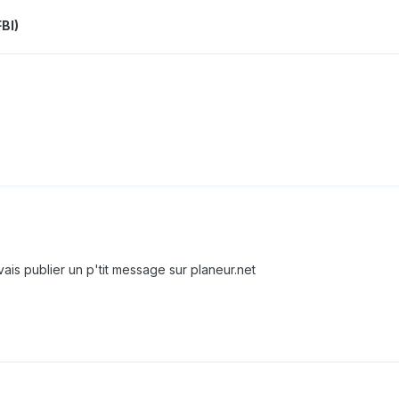
BI)
je vais publier un p'tit message sur planeur.net