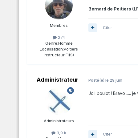
Bernard de Poitiers (LF
Membres
Citer
274
Genre:
Homme
Localisation:
Poitiers
Instructeur:
FI(S)
Administrateur
Posté(e)
le 29 juin
Joli boulot ! Bravo ..... 
Administrateurs
3,9 k
Citer