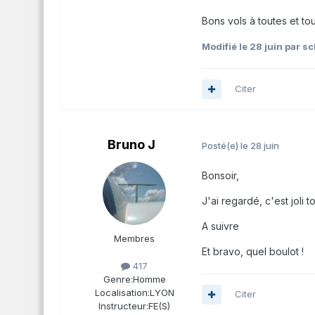
Bons vols à toutes et tou
Modifié
le 28 juin
par sc
Citer
Bruno J
Posté(e)
le 28 juin
Bonsoir,
J'ai regardé, c'est joli to
A suivre
Membres
Et bravo, quel boulot !
417
Genre:
Homme
Localisation:
LYON
Citer
Instructeur:
FE(S)