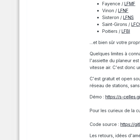
Fayence /
LFMF
Vinon /
LFNF
Sisteron /
LFNS
Saint-Girons /
LFC
Poitiers /
LFBI
…et bien sûr votre propr
Quelques limites à conna
l'assiette du planeur est
vitesse air. C'est donc u
C'est gratuit et open s
réseau de stations, sans 
Démo :
https://s-celles.
Pour les curieux de la cu
Code source :
https://g
Les retours, idées d'amé