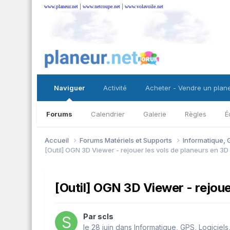
|
|
www.planeur.net
www.netcoupe.net
www.volavoile.net
Naviguer
Activité
Acheter - Vendre un plan
Forums
Calendrier
Galerie
Règles
É
Accueil
Forums Matériels et Supports
Informatique, G
[Outil] OGN 3D Viewer - rejouer les vols de planeurs en 3D
[Outil] OGN 3D Viewer - rejoue
Par
scls
le 28 juin
dans
Informatique, GPS, Logiciels,